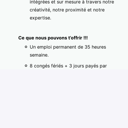
intégrées et sur mesure à travers notre
créativité, notre proximité et notre
expertise.
Ce que nous pouvons t’offrir !!!
Un emploi permanent de 35 heures
semaine.
8 congés fériés + 3 jours payés par
Médialo entre Noël et le jour de l'an.
5 journées de maladie (2 jours après 90
jours et la différence est calculés au
prorata de l’année).
Une journée de congé payé dans le mois
de ton anniversaire, après 90 jours.