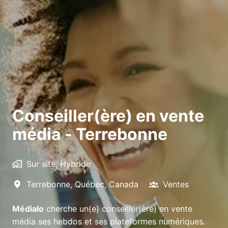
Conseiller(ère) en vente
média - Terrebonne
Sur site, Hybride
Terrebonne
,
Québec
,
Canada
Ventes
Médialo
cherche un(e) conseiller(ère) en vente
média ses hebdos et ses plateformes numériques.